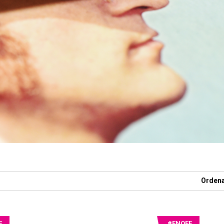
Ordena
F
#ENOFF