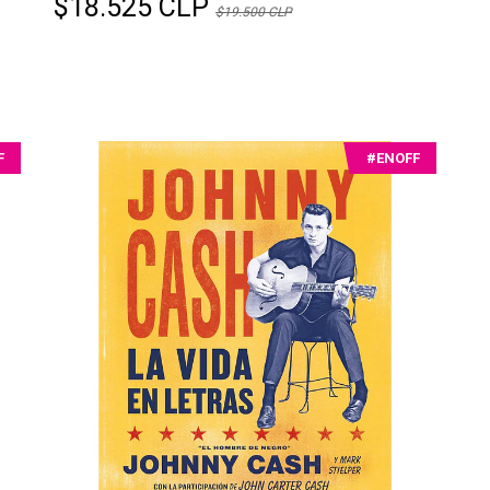
$18.525 CLP
$19.500 CLP
F
#ENOFF