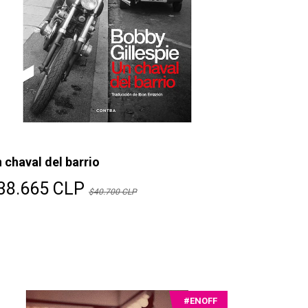
 chaval del barrio
38.665 CLP
$40.700 CLP
#ENOFF