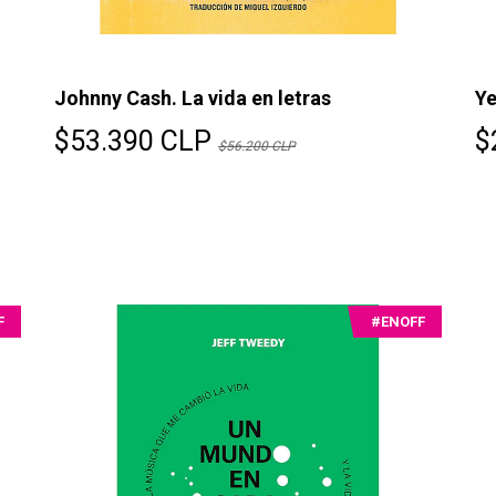
Johnny Cash. La vida en letras
Ye
$53.390 CLP
$
$56.200 CLP
F
#ENOFF