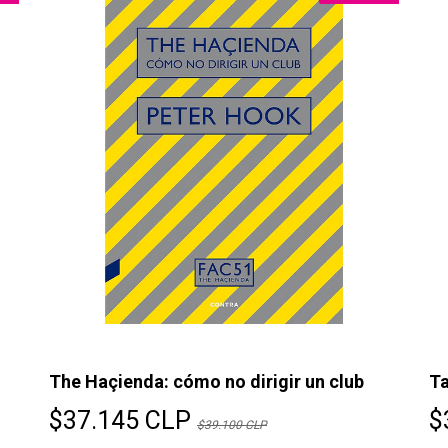
The Haçienda: cómo no dirigir un club
Ta
$37.145 CLP
$
$39.100 CLP