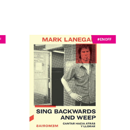
F
#ENOFF