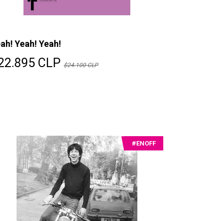
ah! Yeah! Yeah!
22.895 CLP
$24.100 CLP
#ENOFF