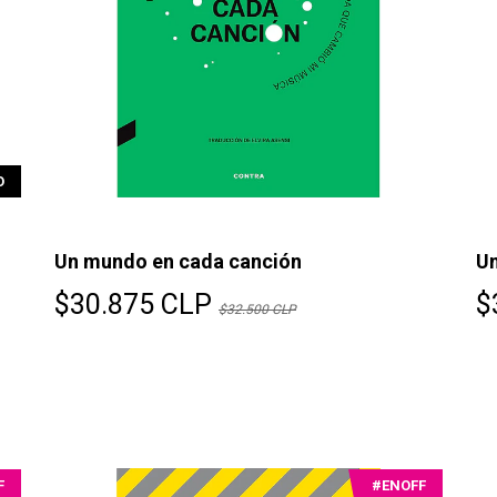
O
Un mundo en cada canción
Un
$30.875 CLP
$
$32.500 CLP
F
#ENOFF