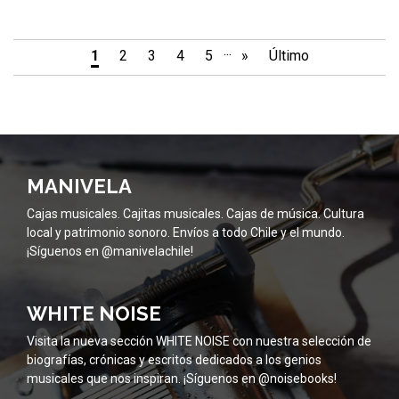
...
1
2
3
4
5
»
Último
MANIVELA
Cajas musicales. Cajitas musicales. Cajas de música. Cultura
local y patrimonio sonoro. Envíos a todo Chile y el mundo.
¡Síguenos en @manivelachile!
WHITE NOISE
Visita la nueva sección WHITE NOISE con nuestra selección de
biografías, crónicas y escritos dedicados a los genios
musicales que nos inspiran. ¡Síguenos en @noisebooks!