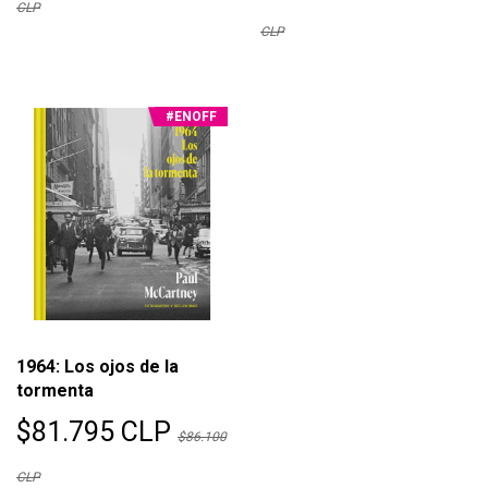
CLP
CLP
#ENOFF
1964: Los ojos de la
tormenta
$81.795 CLP
$86.100
CLP