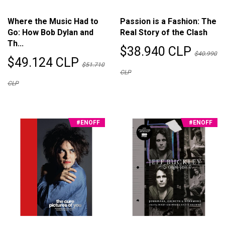
Where the Music Had to
Passion is a Fashion: The
Go: How Bob Dylan and
Real Story of the Clash
Th...
$38.940 CLP
$40.990
$49.124 CLP
$51.710
CLP
CLP
#ENOFF
#ENOFF