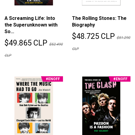
A Screaming Life: Into
The Rolling Stones: The
the Superunknown with
Biography
So...
$48.725 CLP
$51.290
$49.865 CLP
$52.490
CLP
CLP
#ENOFF
#ENOFF