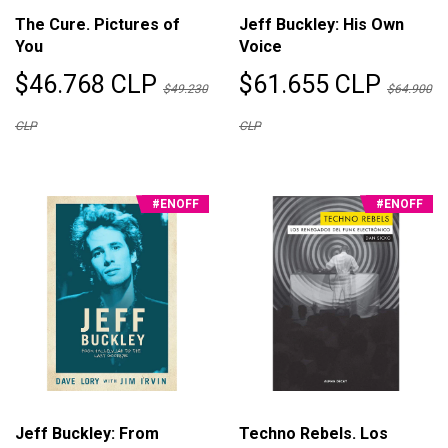
The Cure. Pictures of
Jeff Buckley: His Own
You
Voice
$46.768 CLP
$61.655 CLP
$49.230
$64.900
CLP
CLP
#ENOFF
#ENOFF
Jeff Buckley: From
Techno Rebels. Los