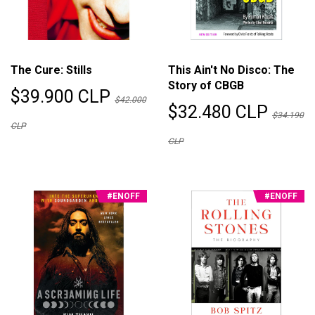
The Cure: Stills
This Ain't No Disco: The
Story of CBGB
$39.900 CLP
$42.000
$32.480 CLP
$34.190
CLP
CLP
#ENOFF
#ENOFF