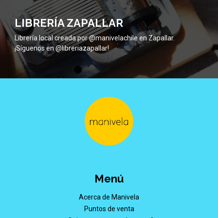
LIBRERÍA ZAPALLAR
Librería local creada por @manivelachile en Zapallar.
¡Síguenos en @libreriazapallar!
Menú
Acerca de Manivela
Puntos de venta