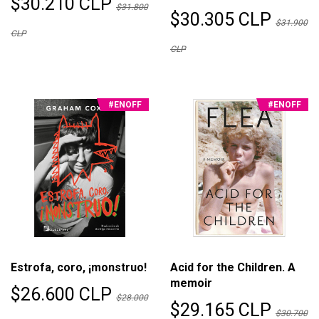
$30.210 CLP
$31.800
$30.305 CLP
$31.900
CLP
CLP
#ENOFF
#ENOFF
Estrofa, coro, ¡monstruo!
Acid for the Children. A
memoir
$26.600 CLP
$28.000
$29.165 CLP
$30.700