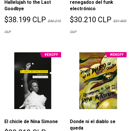
Hallelujah to the Last
renegados del funk
Goodbye
electrónico
$38.199 CLP
$30.210 CLP
$40.210
$31.800
CLP
CLP
#ENOFF
#ENOFF
El chicle de Nina Simone
Donde ni el diablo se
queda