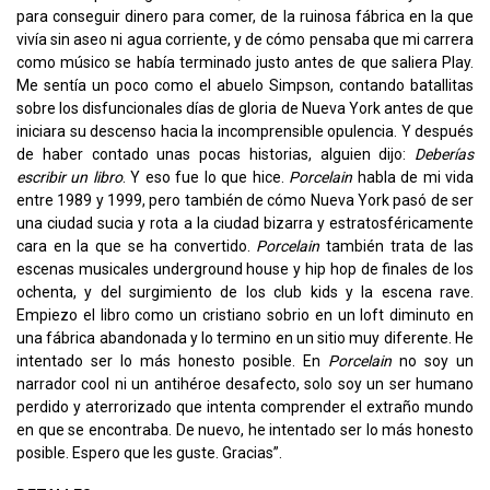
para conseguir dinero para comer, de la ruinosa fábrica en la que
vivía sin aseo ni agua corriente, y de cómo pensaba que mi carrera
como músico se había terminado justo antes de que saliera Play.
Me sentía un poco como el abuelo Simpson, contando batallitas
sobre los disfuncionales días de gloria de Nueva York antes de que
iniciara su descenso hacia la incomprensible opulencia. Y después
de haber contado unas pocas historias, alguien dijo:
Deberías
escribir un libro
. Y eso fue lo que hice.
Porcelain
habla de mi vida
entre 1989 y 1999, pero también de cómo Nueva York pasó de ser
una ciudad sucia y rota a la ciudad bizarra y estratosféricamente
cara en la que se ha convertido.
Porcelain
también trata de las
escenas musicales underground house y hip hop de finales de los
ochenta, y del surgimiento de los club kids y la escena rave.
Empiezo el libro como un cristiano sobrio en un loft diminuto en
una fábrica abandonada y lo termino en un sitio muy diferente. He
intentado ser lo más honesto posible. En
Porcelain
no soy un
narrador cool ni un antihéroe desafecto, solo soy un ser humano
perdido y aterrorizado que intenta comprender el extraño mundo
en que se encontraba. De nuevo, he intentado ser lo más honesto
posible. Espero que les guste. Gracias”.