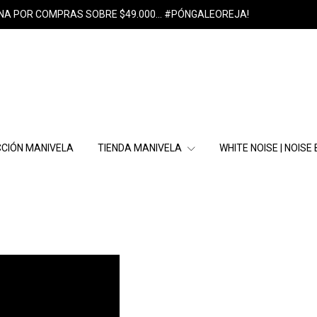
NA POR COMPRAS SOBRE $49.000... #PÓNGALEOREJA!
CIÓN MANIVELA
TIENDA MANIVELA
WHITE NOISE | NOISE