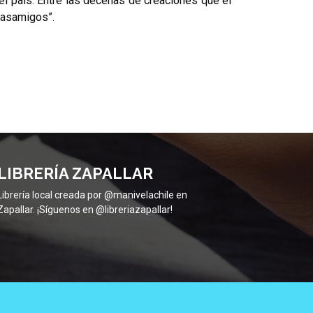
el país. Entre las decenas de creaciones que el
Masamigos”.
LIBRERÍA ZAPALLAR
Librería local creada por @manivelachile en
Zapallar. ¡Síguenos en @libreriazapallar!