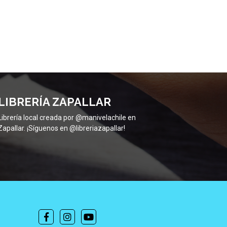
LIBRERÍA ZAPALLAR
Librería local creada por @manivelachile en
Zapallar. ¡Síguenos en @libreriazapallar!