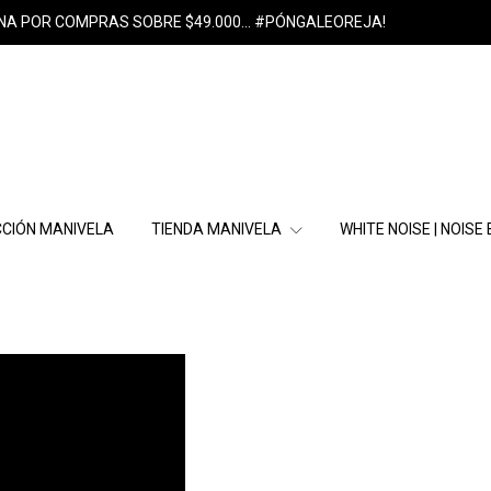
NA POR COMPRAS SOBRE $49.000... #PÓNGALEOREJA!
CIÓN MANIVELA
TIENDA MANIVELA
WHITE NOISE | NOISE