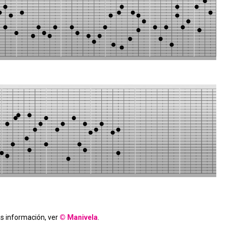
s información, ver
© Manivela
.