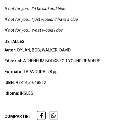
If not for you…
I’d be sad and blue.
If not for you…
I just wouldn’t have a clue.
If not for you…
What would I do?
DETALLES:
Autor:
DYLAN, BOB; WALKER, DAVID
Editorial:
ATHENEUM BOOKS FOR YOUNG READERS
Formato:
TAPA DURA; 28 pp.
ISBN:
9781451648812
Idioma:
INGLÉS
COMPARTIR: