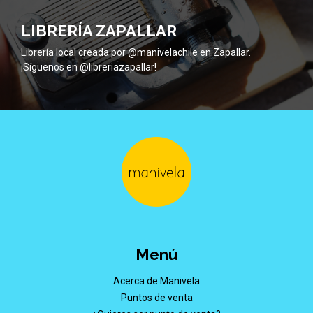
LIBRERÍA ZAPALLAR
Librería local creada por @manivelachile en Zapallar.
¡Síguenos en @libreriazapallar!
Menú
Acerca de Manivela
Puntos de venta