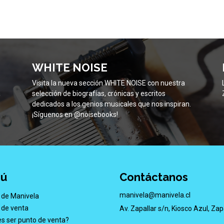
WHITE NOISE
Visita la nueva sección WHITE NOISE con nuestra
a
selección de biografías, crónicas y escritos
dedicados a los genios musicales que nos inspiran.
¡Síguenos en @noisebooks!
ú
Contáctanos
manivela@manivela.cl
 de Manivela
 de venta
Av. Zapallar s/n, Kiosco Azul, Zap
s ser punto de venta?