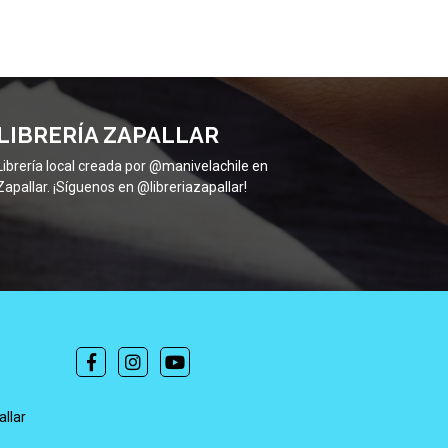
LIBRERÍA ZAPALLAR
Librería local creada por @manivelachile en
Zapallar. ¡Síguenos en @libreriazapallar!
allar